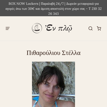
BOX NOW Lockers | Παραλαβή 24/7 | Δωρεάν μεταφορικά για
αγορές άνω των 30€ και άμεση αποστολή στον χώρο σας - Τ 210 32
26 343
Πιθαρούλιου Στέλλα