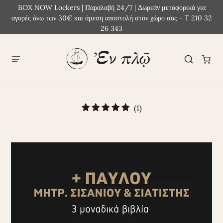
BOX NOW Lockers | Παραλαβή 24/7 | Δωρεάν μεταφορικά για
αγορές άνω των 30€ και άμεση αποστολή στον χώρο σας - Τ 210 32
26 343
(1)