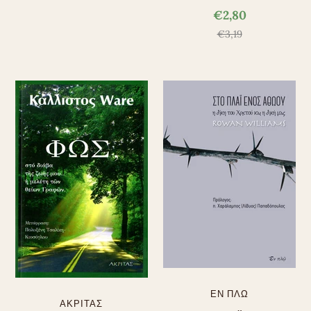
€2,80
€3,19
ΕΝ ΠΛΩ
ΑΚΡΙΤΑΣ