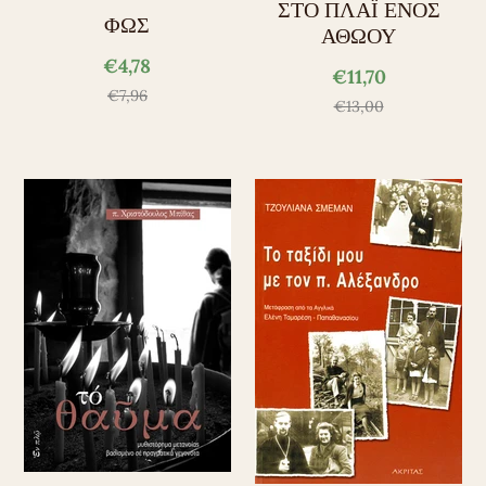
ΣΤΟ ΠΛΑΪ ΕΝΟΣ
ΦΩΣ
ΑΘΩΟΥ
€4,78
€11,70
€7,96
€13,00