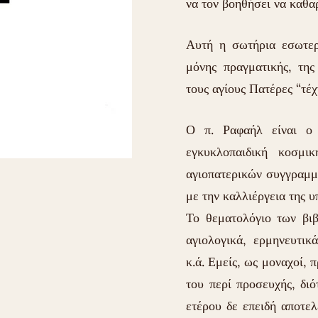
να τον βοηθήσει να καθαρ
Αυτή η σωτήρια εσωτερι
μόνης πραγματικής, της
τους αγίους Πατέρες “τέ
Ο π. Ραφαήλ είναι ο
εγκυκλοπαιδική κοσμ
αγιοπατερικών συγγραμμ
με την καλλιέργεια της υ
Το θεματολόγιο των βιβ
αγιολογικά, ερμηνευτικ
κ.ά. Εμείς, ως μοναχοί,
του περί προσευχής, διό
ετέρου δε επειδή αποτε