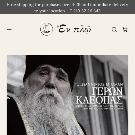
Free shipping for purchases over €29 and immediate delivery
to your location - T 210 32 26 343