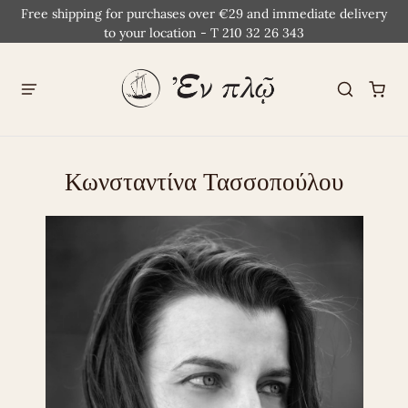
Free shipping for purchases over €29 and immediate delivery
to your location - T 210 32 26 343
Κωνσταντίνα Τασσοπούλου