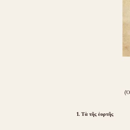
(Ὁ
1. Τὰ τῆς ἑορτῆς