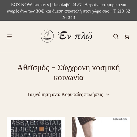
BOX NOW Lockers | Παραλαβή 24/7 | Δωρεάν μεταφορικά για
αγορές άνω των 30€ και άμεση αποστολή στον χώρο σας - Τ 210 32
26 343
Αθεϊσμός - Σύγχρονη κοσμική
κοινωνία
Ταξινόμηση ανά: Κορυφαίες πωλήσεις