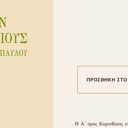
Η Α´ προς Κορινθίους ε